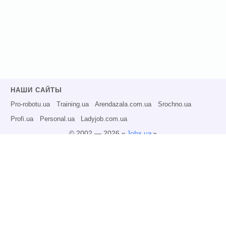
НАШИ САЙТЫ
Pro-robotu.ua
Training.ua
Arendazala.com.ua
Srochno.ua
Profi.ua
Personal.ua
Ladyjob.com.ua
© 2002 — 2026 «
Jobs.ua
»
Все права защищены.
Администрация может не разделять точку зрения авторов информационных
материалов и не несет ответственности за размещаемую пользователями
информацию.