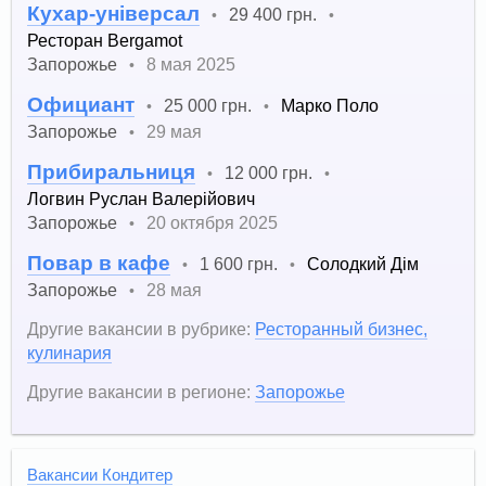
Кухар-універсал
29 400 грн.
•
•
Ресторан Bergamot
Запорожье
8 мая 2025
•
Официант
25 000 грн.
Марко Поло
•
•
Запорожье
29 мая
•
Прибиральниця
12 000 грн.
•
•
Логвин Руслан Валерійович
Запорожье
20 октября 2025
•
Повар в кафе
1 600 грн.
Солодкий Дім
•
•
Запорожье
28 мая
•
Другие вакансии в рубрике:
Ресторанный бизнес,
кулинария
Другие вакансии в регионе:
Запорожье
Вакансии Кондитер