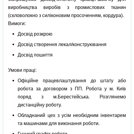
виробництва виробів з промислових тканин
(скловолокно з силіконовим просоченням, кордура).
Вимоги:
Досвід розкрою
Досвід створення лекал/конструювання
Досвід пошиття
Умови праці:
Офіційне працевлаштування до штату або
робота за договором з ПП. Робота у м. Київ
поряд з м.Берестейська. Розглянемо
дистанційну роботу.
Обладнаний цех з усім необхідним інвентарем
та машинами для виконання роботи.
Гнучкий графік роботи.