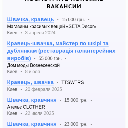
ВАКАНСИИ
Швачка, кравець
15 000 грн.
•
•
Магазины красивых вещей «SETA Decor»
Киев
3 апреля 2024
•
Кравець-швачка, майстер по шкірі та
дублянкам (реставрація галантерейних
виробів)
55 000 грн.
•
•
Дом моды Вознесенской
Киев
8 июля
•
Кравець, швачка
TTSWTRS
•
Киев
20 февраля 2025
•
Швачка, кравчиня
15 000 грн.
•
•
Ательє CLOTHER
Киев
22 июля 2025
•
Швачка, кравчиня
23 000 грн.
•
•