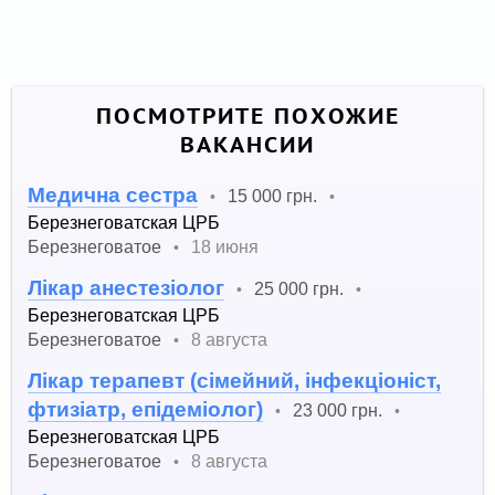
ПОСМОТРИТЕ ПОХОЖИЕ
ВАКАНСИИ
Медична сестра
15 000 грн.
•
•
Березнеговатская ЦРБ
Березнеговатое
18 июня
•
Лікар анестезіолог
25 000 грн.
•
•
Березнеговатская ЦРБ
Березнеговатое
8 августа
•
Лікар терапевт (сімейний, інфекціоніст,
фтизіатр, епідеміолог)
23 000 грн.
•
•
Березнеговатская ЦРБ
Березнеговатое
8 августа
•