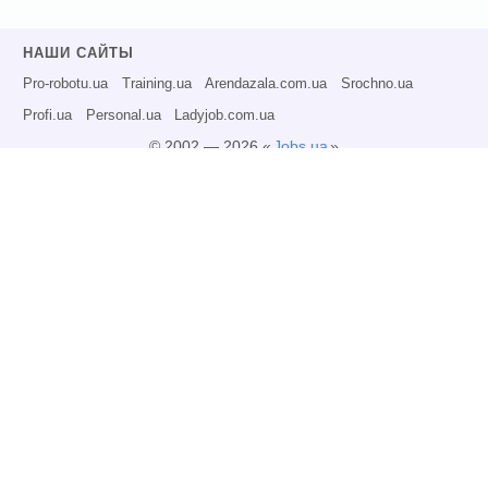
НАШИ САЙТЫ
Pro-robotu.ua
Training.ua
Arendazala.com.ua
Srochno.ua
Profi.ua
Personal.ua
Ladyjob.com.ua
© 2002 — 2026 «
Jobs.ua
»
Все права защищены.
Администрация может не разделять точку зрения авторов информационных
материалов и не несет ответственности за размещаемую пользователями
информацию.