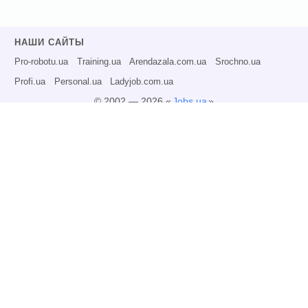
НАШИ САЙТЫ
Pro-robotu.ua
Training.ua
Arendazala.com.ua
Srochno.ua
Profi.ua
Personal.ua
Ladyjob.com.ua
© 2002 — 2026 «
Jobs.ua
»
Все права защищены.
Администрация может не разделять точку зрения авторов информационных
материалов и не несет ответственности за размещаемую пользователями
информацию.