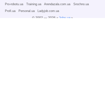
Pro-robotu.ua
Training.ua
Arendazala.com.ua
Srochno.ua
Profi.ua
Personal.ua
Ladyjob.com.ua
© 2002 — 2026 «
Jobs.ua
»
Все права защищены.
Администрация может не разделять точку зрения авторов информационных
материалов и не несет ответственности за размещаемую пользователями
информацию.