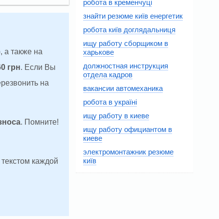
робота в кременчуці
знайти резюме київ енергетик
робота київ доглядальниця
ищу работу сборщиком в
, а также на
харькове
должностная инструкция
60 грн
. Если Вы
отдела кадров
ерезвонить на
вакансии автомеханика
робота в україні
ищу работу в киеве
зноса
. Помните!
ищу работу официантом в
киеве
электромонтажник резюме
київ
д текстом каждой