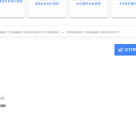
ВАКАНСИИ
ВАКАНСИИ
КОМПАНИЙ
РУБЕЖ
→
жер з продажу нерухомості в Украине
Менеджер з продажу нерухомості
ОТП
)
ии
ние