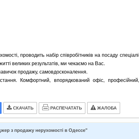
хомості, проводить набір співробітників на посаду спеціал
итті великих результатів, ми чекаємо на Вас.
навичок продажу, самовдосконалення.
ростання. Комфортний, впорядкований офіс, професійний
РАСПЕЧАТАТЬ
СКАЧАТЬ
ЖАЛОБА
жер з продажу нерухомості в Одессе
"