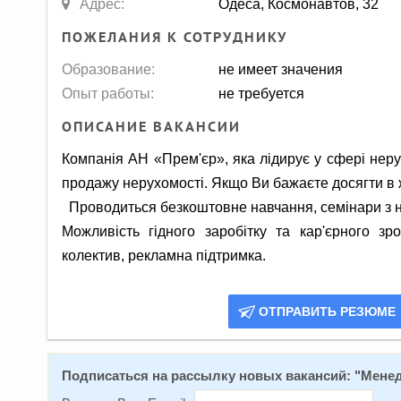
Адрес:
Одеса, Космонавтов, 32
ПОЖЕЛАНИЯ К СОТРУДНИКУ
Образование:
не имеет значения
Опыт работы:
не требуется
ОПИСАНИЕ ВАКАНСИИ
Компанія АН «Прем'єр», яка лідирує у сфері неру
продажу нерухомості. Якщо Ви бажаєте досягти в ж
Проводиться безкоштовне навчання, семінари з 
Можливість гідного заробітку та кар'єрного з
колектив, рекламна підтримка.
ОТПРАВИТЬ РЕЗЮМЕ
Подписаться на расcылку новых вакансий: "
Менед