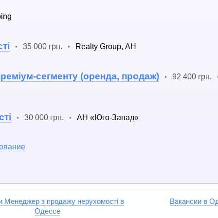
ing
ті
35 000 грн.
Realty Group, АН
•
•
преміум-сегменту (оренда, продаж)
92 400 грн.
•
сті
30 000 грн.
АН «Юго-Запад»
•
•
хование
и Менеджер з продажу нерухомості в
Вакансии в О
Одессе