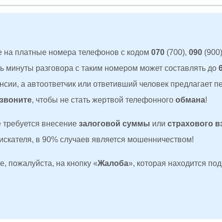
 на платные номера телефонов с кодом
070
(700),
090
(900)
ть минуты разговора с таким номером может составлять до
сии, а автоответчик или ответивший человек предлагает п
 звоните
, чтобы не стать жертвой телефонного
обмана
!
де требуется внесение
залоговой суммы
или
страхового в
оискателя, в 90% случаев является мошенничеством!
, пожалуйста, на кнопку «
Жалоба
», которая находится по