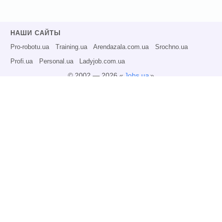
НАШИ САЙТЫ
Pro-robotu.ua
Training.ua
Arendazala.com.ua
Srochno.ua
Profi.ua
Personal.ua
Ladyjob.com.ua
© 2002 — 2026 «
Jobs.ua
»
Все права защищены.
Администрация может не разделять точку зрения авторов информационных
материалов и не несет ответственности за размещаемую пользователями
информацию.