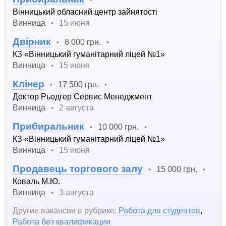
Вінницький обласний центр зайнятості
Винница
15 июня
•
Двірник
8 000 грн.
•
•
КЗ «Вінницький гуманітарний ліцей №1»
Винница
15 июня
•
Клінер
17 500 грн.
•
•
Доктор Рьодгер Сервис Менеджмент
Винница
2 августа
•
Прибиральник
10 000 грн.
•
•
КЗ «Вінницький гуманітарний ліцей №1»
Винница
15 июня
•
Продавець торгового залу
15 000 грн.
•
•
Коваль М.Ю.
Винница
3 августа
•
Другие вакансии в рубрике:
Работа для студентов
,
Работа без квалификации