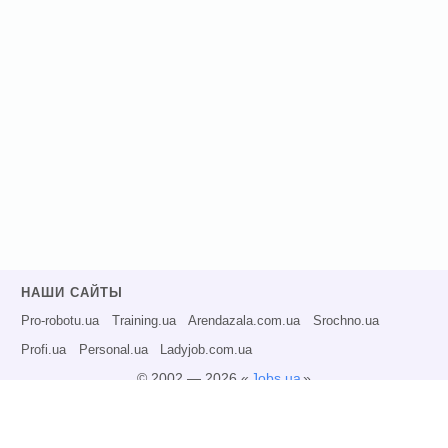
НАШИ САЙТЫ
Pro-robotu.ua
Training.ua
Arendazala.com.ua
Srochno.ua
Profi.ua
Personal.ua
Ladyjob.com.ua
© 2002 — 2026 «
Jobs.ua
»
Все права защищены.
Администрация может не разделять точку зрения авторов информационных