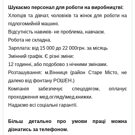
Шукаємо персонал для роботи на виробництві:
Хлопців та дівчат, чоловіків та жінок для роботи на
підлогомийній машині.
Відсутність навиків- не проблема, навчаєм.
Робота не складна.
Зарплата: від 15 000 до 22 000грн. за місяць
Змінний графік. Є різні зміни:
12 годинні, або подобово з нічними змінами.
Розташування: м.Вінниця (район Старе Місто, не
далеко від фонтану РОШЕН.)
Компанія забезпечує спецодягом, оплачує
проходження мед.огляду\мед.книжки.
Надаємо всі соціальні гарантії.
Більш детально про умови праці можна
дізнатись за телефоном.