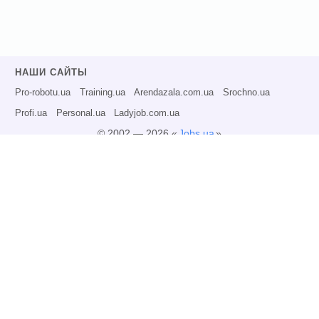
НАШИ САЙТЫ
Pro-robotu.ua
Training.ua
Arendazala.com.ua
Srochno.ua
Profi.ua
Personal.ua
Ladyjob.com.ua
© 2002 — 2026 «
Jobs.ua
»
Все права защищены.
Администрация может не разделять точку зрения авторов информационных
материалов и не несет ответственности за размещаемую пользователями
информацию.