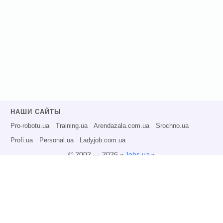
НАШИ САЙТЫ
Pro-robotu.ua
Training.ua
Arendazala.com.ua
Srochno.ua
Profi.ua
Personal.ua
Ladyjob.com.ua
© 2002 — 2026 «
Jobs.ua
»
Все права защищены.
Администрация может не разделять точку зрения авторов информационных
материалов и не несет ответственности за размещаемую пользователями
информацию.