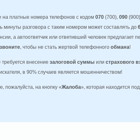
 на платные номера телефонов с кодом
070
(700),
090
(900)
ть минуты разговора с таким номером может составлять до
сии, а автоответчик или ответивший человек предлагает п
 звоните
, чтобы не стать жертвой телефонного
обмана
!
де требуется внесение
залоговой суммы
или
страхового в
оискателя, в 90% случаев является мошенничеством!
, пожалуйста, на кнопку «
Жалоба
», которая находится по