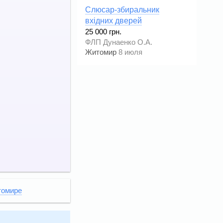
Слюсар-збиральник
вхідних дверей
25 000 грн.
ФЛП Дунаенко О.А.
Житомир
8 июля
томире