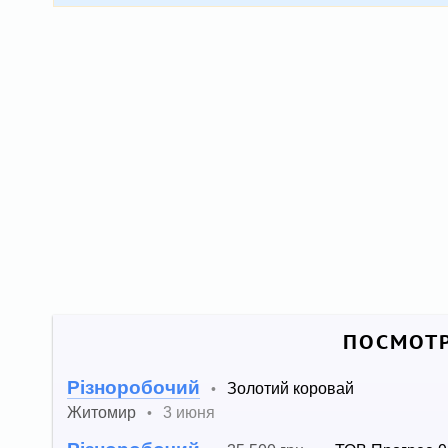
ПОСМОТР
Різноробочий
Золотий коровай
•
Житомир
3 июня
•