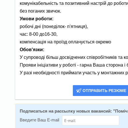
комунікабельність та позитивний настрій до роботи 
без поганих звичок.
Умови роботи:
робочі дні (понеділок- п'ятниця),
час: 8-00 до16-30,
компенсація на проїзд оплачується окремо
Обов'язки:
У супроводі більш досвідчених співробітників та 
Прояви ініціативи у роботі - гарна Ваша сторона і 
У разі необхідності приймати участь у монтажних 
ОТПРАВИТЬ РЕЗЮМЕ
Подписаться на расcылку новых вакансий: "
Поміч
Введите Ваш E-mail