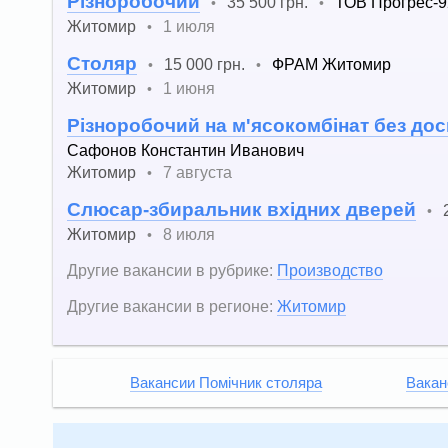
Різноробочий
35 500 грн.
ТОВ Прогрес-9
•
•
Житомир
1 июля
•
Столяр
15 000 грн.
ФРАМ Житомир
•
•
Житомир
1 июня
•
Різноробочий на м'ясокомбінат без дос
Сафонов Константин Иванович
Житомир
7 августа
•
Слюсар-збиральник вхідних дверей
•
Житомир
8 июля
•
Другие вакансии в рубрике:
Производство
Другие вакансии в регионе:
Житомир
Вакансии Помічник столяра
Вакан