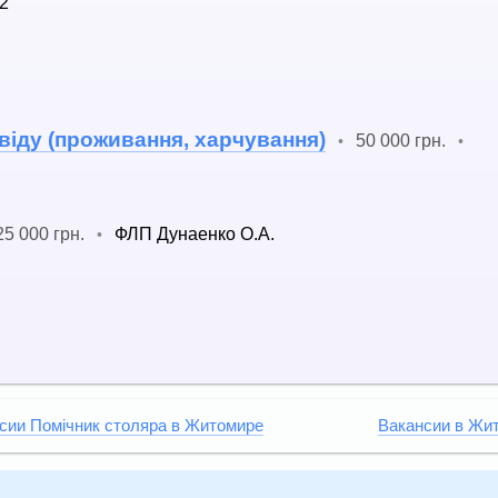
2
віду (проживання, харчування)
50 000 грн.
•
•
25 000 грн.
ФЛП Дунаенко О.А.
•
сии Помічник столяра в Житомире
Вакансии в Жи