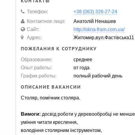
КОНТАКТЫ
Телефон:
+38 (063) 326-27-24
Контактное лицо:
Анатолій Ненашев
Сайт:
http://okna-fram.com.ua/
Адрес:
Житомир,вул.Фастівська11
ПОЖЕЛАНИЯ К СОТРУДНИКУ
Образование:
среднее
Опыт работы:
от года
График работы:
полный рабочий день
ОПИСАНИЕ ВАКАНСИИ
Столяр, помічник столяра.
Вимоги:
досвід роботи у деревообробці не менше
уміння читати креслення,
володіння столярним інструментом,