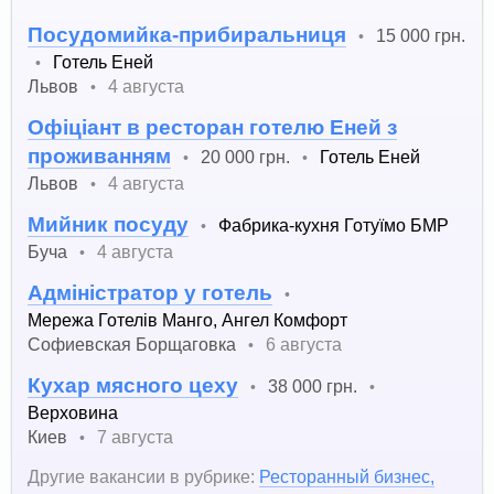
Посудомийка-прибиральниця
15 000 грн.
•
Готель Еней
•
Львов
4 августа
•
Офіціант в ресторан готелю Еней з
проживанням
20 000 грн.
Готель Еней
•
•
Львов
4 августа
•
Мийник посуду
Фабрика-кухня Готуїмо БМР
•
Буча
4 августа
•
Адміністратор у готель
•
Мережа Готелів Манго, Ангел Комфорт
Софиевская Борщаговка
6 августа
•
Кухар мясного цеху
38 000 грн.
•
•
Верховина
Киев
7 августа
•
Другие вакансии в рубрике:
Ресторанный бизнес,