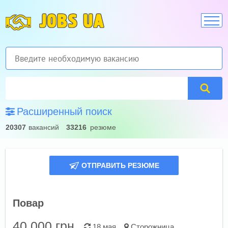
JOBS UA
Расширенный поиск
20307
вакансий
33216
резюме
ОТПРАВИТЬ РЕЗЮМЕ
Повар
40 000
грн.
18 мая
Сторожница