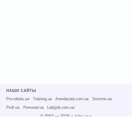
НАШИ САЙТЫ
Pro-robotu.ua
Training.ua
Arendazala.com.ua
Srochno.ua
Profi.ua
Personal.ua
Ladyjob.com.ua
© 2002 — 2026 «
Jobs.ua
»
Все права защищены.