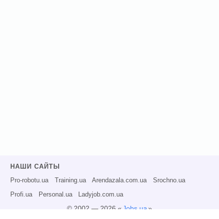
НАШИ САЙТЫ
Pro-robotu.ua
Training.ua
Arendazala.com.ua
Srochno.ua
Profi.ua
Personal.ua
Ladyjob.com.ua
© 2002 — 2026 «
Jobs.ua
»
Все права защищены.