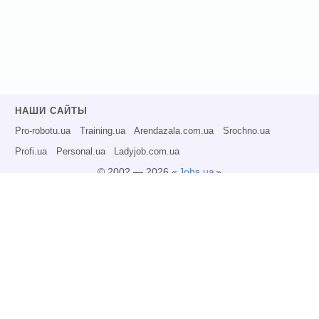
НАШИ САЙТЫ
Pro-robotu.ua
Training.ua
Arendazala.com.ua
Srochno.ua
Profi.ua
Personal.ua
Ladyjob.com.ua
© 2002 — 2026 «
Jobs.ua
»
Все права защищены.
Администрация может не разделять точку зрения авторов информационных
материалов и не несет ответственности за размещаемую пользователями
информацию.