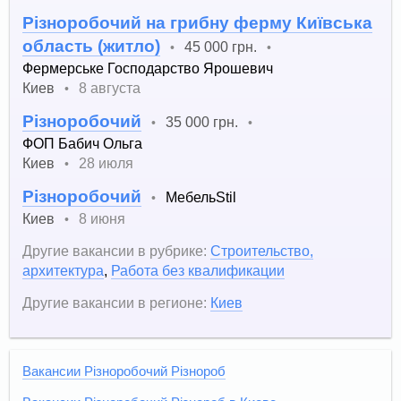
Різноробочий на грибну ферму Київська
область (житло)
45 000 грн.
•
•
Фермерське Господарство Ярошевич
Киев
8 августа
•
Різноробочий
35 000 грн.
•
•
ФОП Бабич Ольга
Киев
28 июля
•
Різноробочий
МебельStil
•
Киев
8 июня
•
Другие вакансии в рубрике:
Строительство,
архитектура
,
Работа без квалификации
Другие вакансии в регионе:
Киев
Вакансии Різноробочий Різнороб