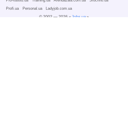
Pro-robotu.ua
Training.ua
Arendazala.com.ua
Srochno.ua
Profi.ua
Personal.ua
Ladyjob.com.ua
© 2002 — 2026 «
Jobs.ua
»
Все права защищены.
Администрация может не разделять точку зрения авторов информационных
материалов и не несет ответственности за размещаемую пользователями
информацию.