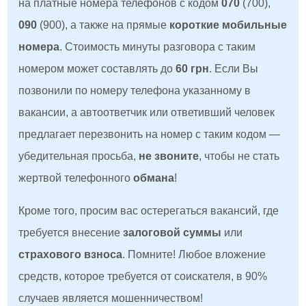
на платные номера телефонов с кодом
070
(700),
090
(900), а также на прямые
короткие мобильные
номера
. Стоимость минуты разговора с таким
номером может составлять до
60 грн
. Если Вы
позвонили по номеру телефона указанному в
вакансии, а автоответчик или ответивший человек
предлагает перезвонить на номер с таким кодом —
убедительная просьба,
не звоните
, чтобы не стать
жертвой телефонного
обмана
!
Кроме того, просим вас остерегаться вакансий, где
требуется внесение
залоговой суммы
или
страхового взноса
. Помните! Любое вложение
средств, которое требуется от соискателя, в 90%
случаев является мошенничеством!