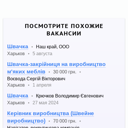
ПОСМОТРИТЕ ПОХОЖИЕ
ВАКАНСИИ
Швачка
Наш край, ООО
•
Харьков
5 августа
•
Швачка-закрійниця на виробництво
м'яких меблів
30 000 грн.
•
•
Воєвода Сергій Вікторович
Харьков
1 апреля
•
Швачка
Крючков Володимир Євгенович
•
Харьков
27 мая 2024
•
Керівник виробництва (Швейне
виробництво)
70 000 грн.
•
•
Навігатор, рекрутингова компанія