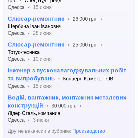
грн.
Спец Буд Трейд
•
Одесса
15 июня
•
Слюсар-ремонтник
26 000 грн.
•
•
Щербина Іван Іванович
Одесса
28 июня
•
Слюсар-ремонтник
25 000 грн.
•
•
Тотус-техника
Одесса
10 июня
•
Інженер з пусконалагоджувальних робіт
та випробувань
Концерн Ксімекс, ТОВ
•
Одесса
15 июня
•
Водій, вантажник, монтажник металевих
конструкцій
30 000 грн.
•
•
Лідер Сталь, компания
Одесса
3 июня
•
Другие вакансии в рубрике:
Производство