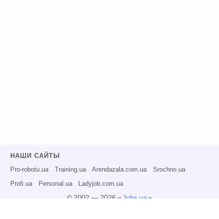
НАШИ САЙТЫ
Pro-robotu.ua
Training.ua
Arendazala.com.ua
Srochno.ua
Profi.ua
Personal.ua
Ladyjob.com.ua
© 2002 — 2026 «
Jobs.ua
»
Все права защищены.