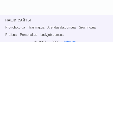
НАШИ САЙТЫ
Pro-robotu.ua
Training.ua
Arendazala.com.ua
Srochno.ua
Profi.ua
Personal.ua
Ladyjob.com.ua
© 2002 — 2026 «
Jobs.ua
»
Все права защищены.
Администрация может не разделять точку зрения авторов информационных
материалов и не несет ответственности за размещаемую пользователями
информацию.