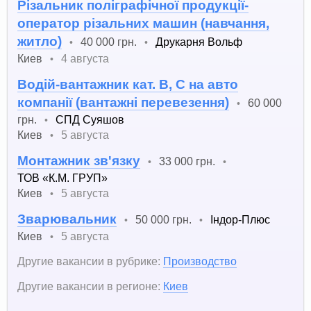
Різальник поліграфічної продукції-
оператор різальних машин (навчання,
житло)
40 000 грн.
Друкарня Вольф
•
•
Киев
4 августа
•
Водій-вантажник кат. B, С на авто
компанії (вантажні перевезення)
60 000
•
грн.
СПД Суяшов
•
Киев
5 августа
•
Монтажник зв'язку
33 000 грн.
•
•
ТОВ «К.М. ГРУП»
Киев
5 августа
•
Зварювальник
50 000 грн.
Індор-Плюс
•
•
Киев
5 августа
•
Другие вакансии в рубрике:
Производство
Другие вакансии в регионе:
Киев