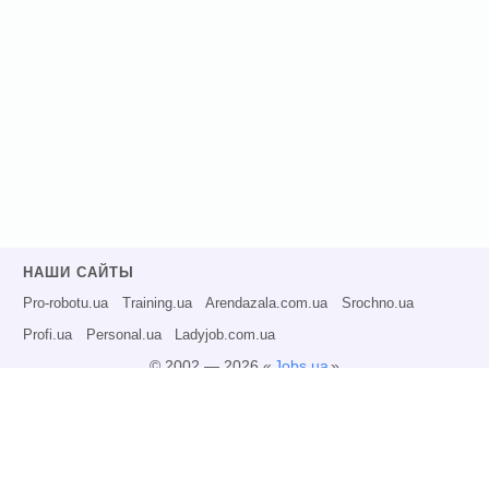
НАШИ САЙТЫ
Pro-robotu.ua
Training.ua
Arendazala.com.ua
Srochno.ua
Profi.ua
Personal.ua
Ladyjob.com.ua
© 2002 — 2026 «
Jobs.ua
»
Все права защищены.
Администрация может не разделять точку зрения авторов информационных
материалов и не несет ответственности за размещаемую пользователями
информацию.