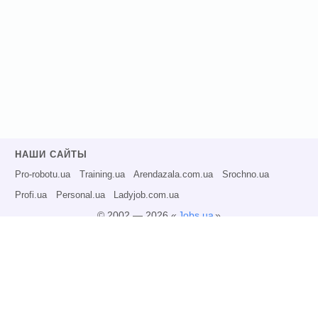
НАШИ САЙТЫ
Pro-robotu.ua
Training.ua
Arendazala.com.ua
Srochno.ua
Profi.ua
Personal.ua
Ladyjob.com.ua
© 2002 — 2026 «
Jobs.ua
»
Все права защищены.
Администрация может не разделять точку зрения авторов информационных
материалов и не несет ответственности за размещаемую пользователями
информацию.