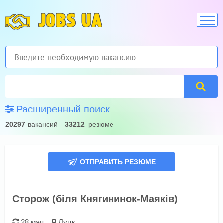
JOBS UA
Расширенный поиск
20297
вакансий
33212
резюме
ОТПРАВИТЬ РЕЗЮМЕ
Сторож (біля Княгининок-Маяків)
28 мая
Луцк