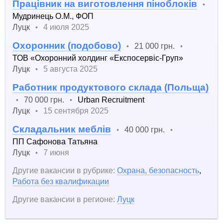
Працівник на виготовлення піноблоків
•
Мудринець О.М., ФОП
Луцк
4 июля 2025
•
Охоронник (подобово)
21 000 грн.
•
•
ТОВ «Охоронний холдинг «Експосервіс-Груп»
Луцк
5 августа 2025
•
Работник продуктового склада (Польща)
70 000 грн.
Urban Recruitment
•
•
Луцк
15 сентября 2025
•
Складальник меблів
40 000 грн.
•
•
ПП Сафонова Татьяна
Луцк
7 июня
•
Другие вакансии в рубрике:
Охрана, безопасность
,
Работа без квалификации
Другие вакансии в регионе:
Луцк