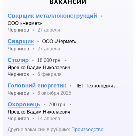
ВАКАНСИИ
Сварщик металлоконструкций
•
ООО «Чермет»
Чернигов
27 апреля
•
Сварщик
ООО «Чермет»
•
Чернигов
27 апреля
•
Столяр
18 000 грн.
•
•
Ярешко Вадим Николаевич
Чернигов
6 февраля
•
Головний енергетик
ПЕТ Технолоджиз
•
Чернигов
6 октября 2025
•
Охоронець
700 грн.
•
•
Ярешко Вадим Николаевич
Чернигов
14 апреля
•
Другие вакансии в рубрике:
Производство