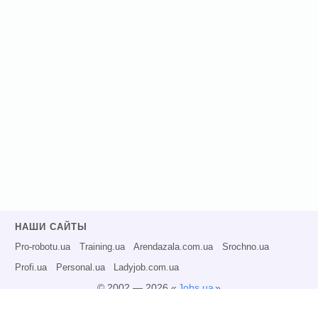
НАШИ САЙТЫ
Pro-robotu.ua
Training.ua
Arendazala.com.ua
Srochno.ua
Profi.ua
Personal.ua
Ladyjob.com.ua
© 2002 — 2026 «
Jobs.ua
»
Все права защищены.