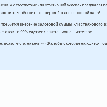
сии, а автоответчик или ответивший человек предлагает п
 звоните
, чтобы не стать жертвой телефонного
обмана
!
де требуется внесение
залоговой суммы
или
страхового в
оискателя, в 90% случаев является мошенничеством!
, пожалуйста, на кнопку «
Жалоба
», которая находится по