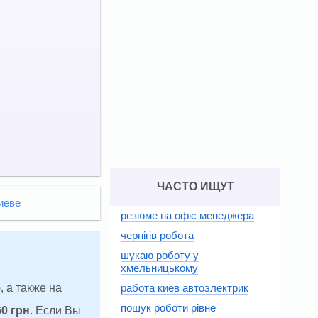
ЧАСТО ИЩУТ
иеве
резюме на офіс менеджера
чернігів робота
шукаю роботу у
хмельницькому
, а также на
работа киев автоэлектрик
пошук роботи рівне
60 грн
. Если Вы