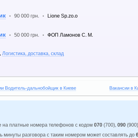
ик
90 000 грн.
Lione Sp.zo.o
•
•
ик
50 000 грн.
ФОП Ламонов С. М.
•
•
,
Логистика, доставка, склад
ии Водитель-дальнобойщик в Киеве
Вакансии в К
 на платные номера телефонов с кодом
070
(700),
090
(900)
ть минуты разговора с таким номером может составлять до