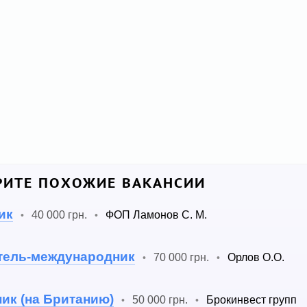
ИТЕ ПОХОЖИЕ ВАКАНСИИ
ик
40 000 грн.
ФОП Ламонов С. М.
•
•
итель-международник
70 000 грн.
Орлов О.О.
•
•
ик (на Британию)
50 000 грн.
Брокинвест групп
•
•