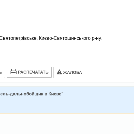
 Святопетрівське, Києво-Святошинського р-ну.
РАСПЕЧАТАТЬ
Ь
ЖАЛОБА
ель-дальнобойщик в Киеве
"