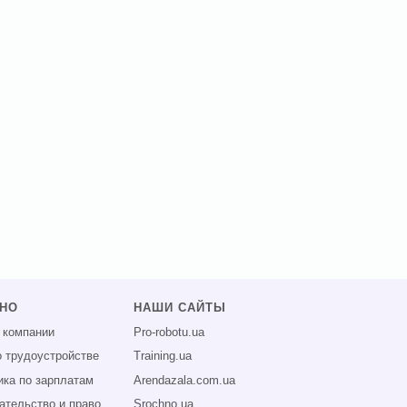
ЗНО
НАШИ САЙТЫ
 компании
Pro-robotu.ua
о трудоустройстве
Training.ua
ика по зарплатам
Arendazala.com.ua
ательство и право
Srochno.ua