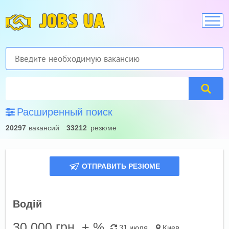
JOBS UA
Расширенный поиск
20297
вакансий
33212
резюме
ОТПРАВИТЬ РЕЗЮМЕ
Водій
30 000
грн. + %
31 июля
Киев