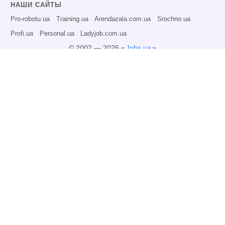
НАШИ САЙТЫ
Pro-robotu.ua
Training.ua
Arendazala.com.ua
Srochno.ua
Profi.ua
Personal.ua
Ladyjob.com.ua
© 2002 — 2026 «
Jobs.ua
»
Все права защищены.
Администрация может не разделять точку зрения авторов информационных
материалов и не несет ответственности за размещаемую пользователями
информацию.