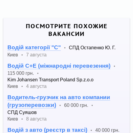
ПОСМОТРИТЕ ПОХОЖИЕ
ВАКАНСИИ
Водій категорії "С"
СПД Остапенко Ю. Г.
•
Киев
7 августа
•
Водій С+Е (міжнародні перевезення)
•
115 000 грн.
•
Kim Johansen Transport Poland Sp.z.o.o
Киев
4 августа
•
Водитель-грузчик на авто компании
(грузоперевозки)
60 000 грн.
•
•
СПД Суяшов
Киев
8 августа
•
Водій з авто (реєстр в таксі)
40 000 грн.
•