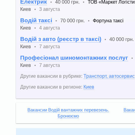
Електрик
40 000 грн.
ТОВ «Маркет Логісти
•
•
Киев
3 августа
•
Водій таксі
70 000 грн.
Фортуна таксі
•
•
Киев
4 августа
•
Водій з авто (реєстр в таксі)
40 000 грн.
•
Киев
7 августа
•
Професіонал шиномонтажних послуг
•
Киев
7 августа
•
Другие вакансии в рубрике:
Транспорт, автосервис
Другие вакансии в регионе:
Киев
Вакансии Водій вантажних перевезень.
Вакан
Бронюємо