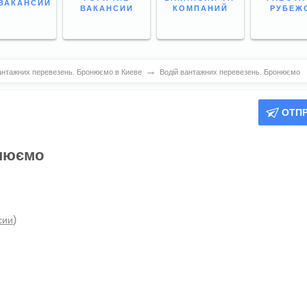
ВАКАНСИИ
ВАКАНСИИ
КОМПАНИЙ
РУБЕЖ
→
антажних перевезень. Бронюємо в Киеве
Водій вантажних перевезень. Бронюємо
ОТП
онюємо
)
сии