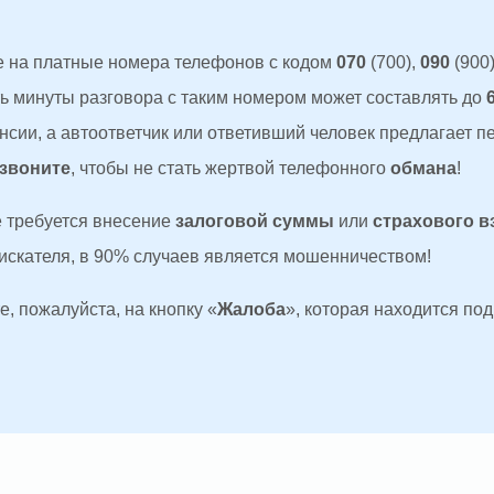
 на платные номера телефонов с кодом
070
(700),
090
(900)
ть минуты разговора с таким номером может составлять до
сии, а автоответчик или ответивший человек предлагает п
 звоните
, чтобы не стать жертвой телефонного
обмана
!
де требуется внесение
залоговой суммы
или
страхового в
оискателя, в 90% случаев является мошенничеством!
, пожалуйста, на кнопку «
Жалоба
», которая находится по