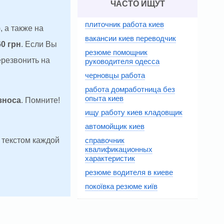
ЧАСТО ИЩУТ
плиточник работа киев
, а также на
вакансии киев переводчик
60 грн
. Если Вы
резюме помощник
ерезвонить на
руководителя одесса
черновцы работа
работа домработница без
опыта киев
зноса
. Помните!
ищу работу киев кладовщик
автомойщик киев
справочник
д текстом каждой
квалификационных
характеристик
резюме водителя в киеве
покоївка резюме київ