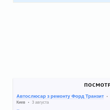
ПОСМОТР
Автослюсар з ремонту Форд Транзит
•
Киев
3 августа
•