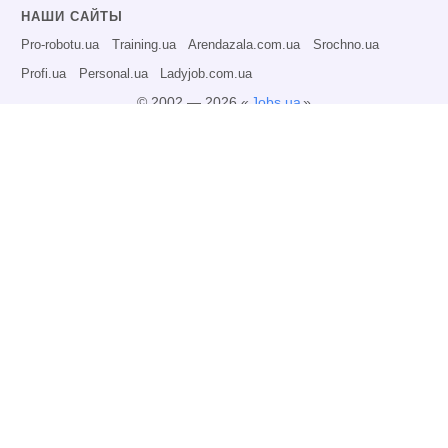
НАШИ САЙТЫ
Pro-robotu.ua
Training.ua
Arendazala.com.ua
Srochno.ua
Profi.ua
Personal.ua
Ladyjob.com.ua
© 2002 — 2026 «
Jobs.ua
»
Все права защищены.
Администрация может не разделять точку зрения авторов информационных
материалов и не несет ответственности за размещаемую пользователями
информацию.