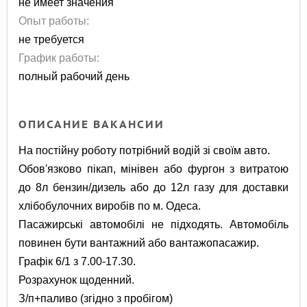
не имеет значения
Опыт работы:
не требуется
График работы:
полный рабочий день
ОПИСАНИЕ ВАКАНСИИ
На постійну роботу потрібний водій зі своїм авто.
Обов'язково пікап, мінівен або фургон з витратою
до 8л бензин/дизель або до 12л газу для доставки
хлібобулочних виробів по м. Одеса.
Пасажирські автомобілі не пiдходять. Автомобіль
повинен бути вантажний або вантажопасажир.
Графік 6/1 з 7.00-17.30.
Розрахунок щоденний.
З/п+паливо (згідно з пробігом)