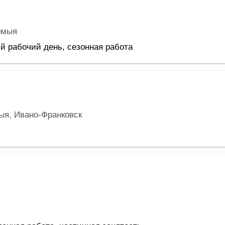
омыя
й рабочий день,
сезонная работа
ыя
,
Ивано-Франковск