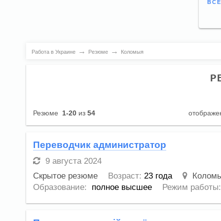
ВСЕ
→
→
Работа в Украине
Резюме
Коломыя
Р
Резюме
1-20
из
54
отображе
Переводчик администратор
9 августа 2024
Скрытое резюме
Возраст:
23 года
Колом
Образование:
полное высшее
Режим работы: