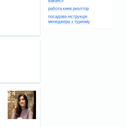
вакансії
работа киев риэлтор
посадова інструкція
менеджера з туризму