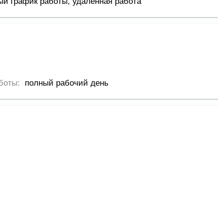
ый график работы,
удаленная работа
боты:
полный рабочий день