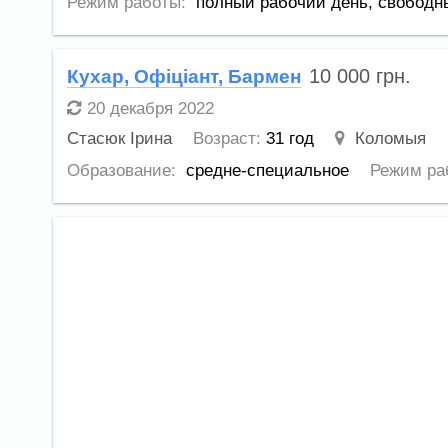
Режим работы:
полный рабочий день,
свободн
10 000
грн.
Кухар, Офіціант, Бармен
20 декабря 2022
Стасюк Ірина
Возраст:
31 год
Коломыя
Образование:
средне-специальное
Режим ра