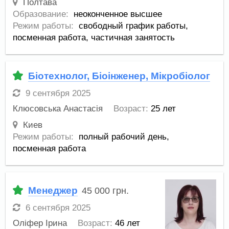
Полтава
Образование:
неоконченное высшее
Режим работы:
свободный график работы,
посменная работа,
частичная занятость
Біотехнолог, Біоінженер, Мікробіолог
9 сентября 2025
Клюсовська Анастасія
Возраст:
25 лет
Киев
Режим работы:
полный рабочий день,
посменная работа
Менеджер
45 000
грн.
6 сентября 2025
Оліфер Ірина
Возраст:
46 лет