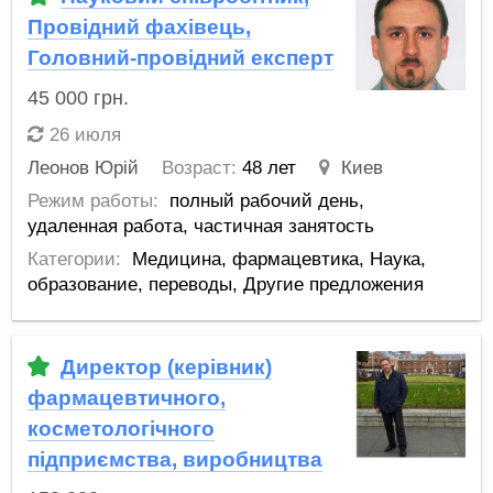
Провідний фахівець,
Головний-провідний експерт
45 000
грн.
26 июля
Леонов Юрій
Возраст:
48 лет
Киев
Режим работы:
полный рабочий день,
удаленная работа,
частичная занятость
Категории:
Медицина, фармацевтика
,
Наука,
образование, переводы
,
Другие предложения
Директор (керівник)
фармацевтичного,
косметологічного
підприємства, виробництва