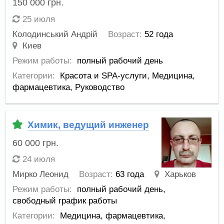
150 000
грн.
25 июля
Колодинський Андрій
Возраст:
52 года
Киев
Режим работы:
полный рабочий день
Категории:
Красота и SPA-услуги
,
Медицина,
фармацевтика
,
Руководство
Химик, ведущий инженер
60 000
грн.
24 июля
Мирко Леонид
Возраст:
63 года
Харьков
Режим работы:
полный рабочий день,
свободный график работы
Категории:
Медицина, фармацевтика
,