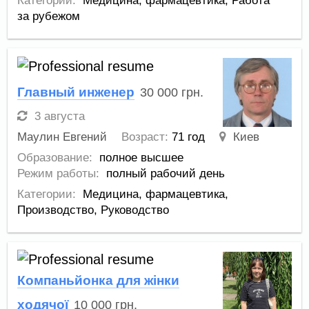
Категории:
Медицина, фармацевтика
,
Работа
за рубежом
Главный инженер
30 000
грн.
3 августа
Маулин Евгений
Возраст:
71 год
Киев
Образование:
полное высшее
Режим работы:
полный рабочий день
Категории:
Медицина, фармацевтика
,
Производство
,
Руководство
Компаньйонка для жінки
ходячої
10 000
грн.