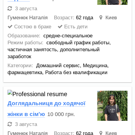
3 августа
Гуменюк Наталія
Возраст:
62 года
Киев
Состою в браке
Есть дети
Образование:
средне-специальное
Режим работы:
свободный график работы,
частичная занятость,
дополнительный
заработок
Категории:
Домашний сервис
,
Медицина,
фармацевтика
,
Работа без квалификации
Доглядальниця до ходячої
жінки в сім'ю
10 000
грн.
3 августа
Гуменюк Наталія
Возраст:
62 года
Киев