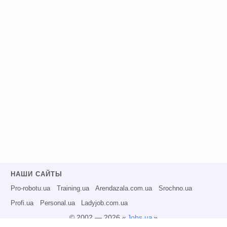
НАШИ САЙТЫ
Pro-robotu.ua
Training.ua
Arendazala.com.ua
Srochno.ua
Profi.ua
Personal.ua
Ladyjob.com.ua
© 2002 — 2026 «
Jobs.ua
»