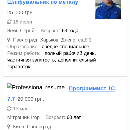
Шліфувальник по металу
25 000
грн.
16 июля
Зімін Сергій
Возраст:
63 года
Павлоград
,
Харьков
,
Днепр
,
ещё 1
Образование:
средне-специальное
Режим работы:
полный рабочий день,
частичная занятость,
дополнительный
заработок
Программист 1С
7.7
20 000
грн.
13 мая
Мітрошин Ігор
Возраст:
60 лет
Киев
,
Павлоград