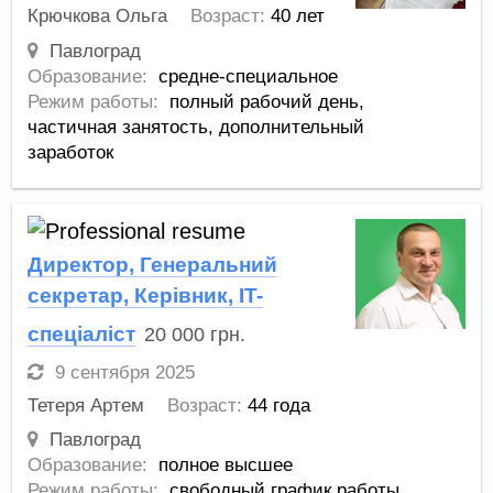
Крючкова Ольга
Возраст:
40 лет
Павлоград
Образование:
средне-специальное
Режим работы:
полный рабочий день,
частичная занятость,
дополнительный
заработок
Директор, Генеральний
секретар, Керівник, IT-
спеціаліст
20 000
грн.
9 сентября 2025
Тетеря Артем
Возраст:
44 года
Павлоград
Образование:
полное высшее
Режим работы:
свободный график работы,