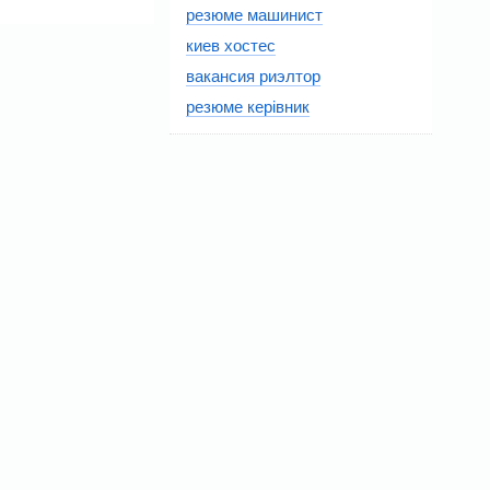
резюме машинист
киев хостес
вакансия риэлтор
резюме керівник