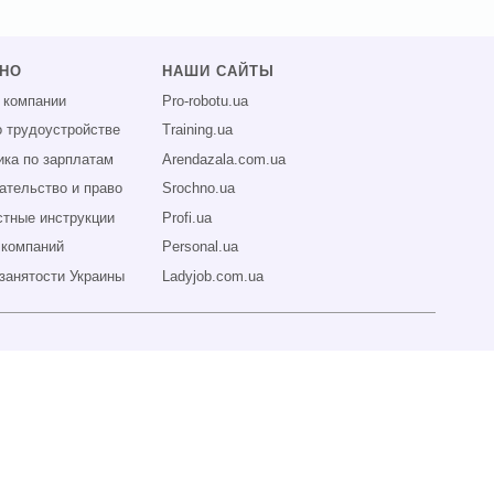
ЗНО
НАШИ САЙТЫ
 компании
Pro-robotu.ua
о трудоустройстве
Training.ua
ика по зарплатам
Arendazala.com.ua
ательство и право
Srochno.ua
тные инструкции
Profi.ua
 компаний
Personal.ua
занятости Украины
Ladyjob.com.ua