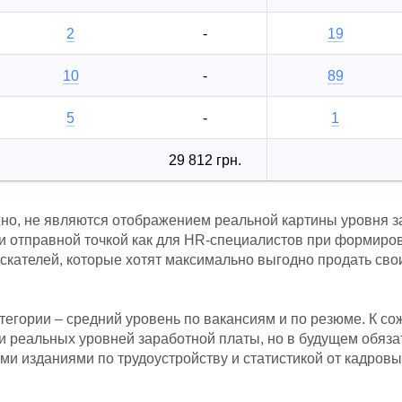
2
-
19
10
-
89
5
-
1
29 812 грн.
жно, не являются отображением реальной картины уровня з
й и отправной точкой как для HR-специалистов при формиро
искателей, которые хотят максимально выгодно продать сво
атегории – средний уровень по вакансиям и по резюме. К со
и реальных уровней заработной платы, но в будущем обяза
ми изданиями по трудоустройству и статистикой от кадровы