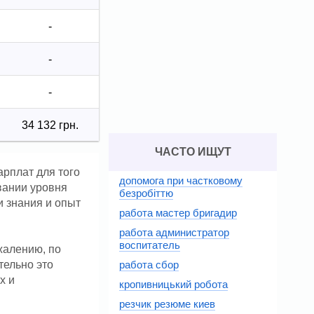
-
-
-
34 132 грн.
ЧАСТО ИЩУТ
арплат для того
допомога при частковому
вании уровня
безробіттю
и знания и опыт
работа мастер бригадир
работа администратор
воспитатель
жалению, по
тельно это
работа сбор
х и
кропивницький робота
резчик резюме киев