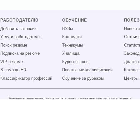
РАБОТОДАТЕЛЮ
ОБУЧЕНИЕ
ПОЛЕ
Добавить вакансию
ВУЗы
Новости
Услуги работодателю
Колледжи
Статьи 
Поиск резюме
Техникумы
Статист
Подписка на резюме
Училища
Законод
VIP резюме
Курсы языков
Должнос
В помощь HR
Повышение квалификации
Каталог
Классификатор профессий
Обучение за рубежом
Центры 
Администрация может не разделять точку зрения авторов информационных
материалов и не несет ответственности за размещаемую пользователями
информацию.