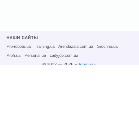
НАШИ САЙТЫ
Pro-robotu.ua
Training.ua
Arendazala.com.ua
Srochno.ua
Profi.ua
Personal.ua
Ladyjob.com.ua
© 2002 — 2026 «
Jobs.ua
»
Все права защищены.
Администрация может не разделять точку зрения авторов информационных
материалов и не несет ответственности за размещаемую пользователями
информацию.