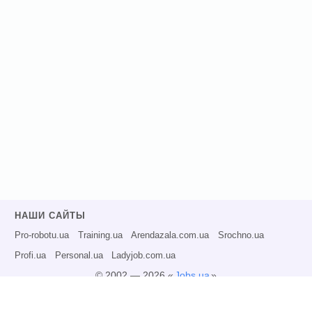
НАШИ САЙТЫ
Pro-robotu.ua
Training.ua
Arendazala.com.ua
Srochno.ua
Profi.ua
Personal.ua
Ladyjob.com.ua
© 2002 — 2026 «
Jobs.ua
»
Все права защищены.