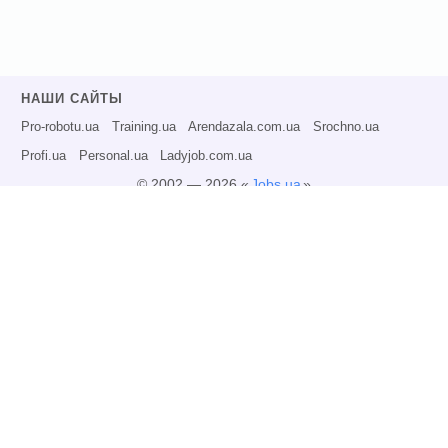
НАШИ САЙТЫ
Pro-robotu.ua
Training.ua
Arendazala.com.ua
Srochno.ua
Profi.ua
Personal.ua
Ladyjob.com.ua
© 2002 — 2026 «
Jobs.ua
»
Все права защищены.
Администрация может не разделять точку зрения авторов информационных
материалов и не несет ответственности за размещаемую пользователями
информацию.