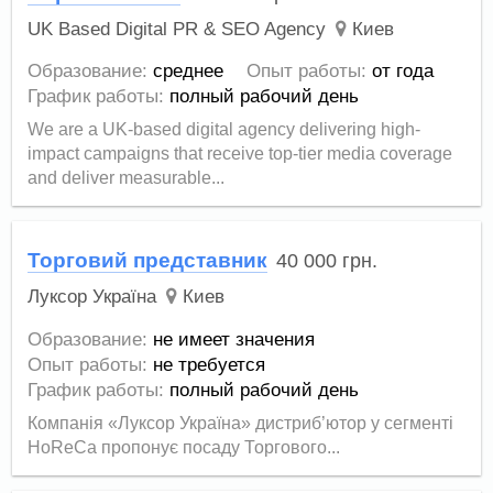
UK Based Digital PR & SEO Agency
Киев
Образование:
среднее
Опыт работы:
от года
График работы:
полный рабочий день
We are a UK-based digital agency delivering high-
impact campaigns that receive top-tier media coverage
and deliver measurable...
Торговий представник
40 000
грн.
Луксор Україна
Киев
Образование:
не имеет значения
Опыт работы:
не требуется
График работы:
полный рабочий день
Компанія «Луксор Україна» дистриб’ютор у сегменті
HoReCa пропонує посаду Торгового...