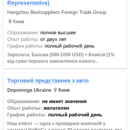
Representative)
Hangzhou Bestsuppliers Foreign Trade Group
Киев
Образование:
полное высшее
Опыт работы:
от двух лет
График работы:
полный рабочий день
Зарплата: Базова (500-1000 USD) + Комісія (1%
від суми першого замовлення нового...
Торговий представник з авто
Dopomoga Ukraine
Киев
Образование:
не имеет значения
Опыт работы:
желателен
График работы:
полный рабочий день
Наш клієнт — одна з провідних компаній у
сегменті HoReCa з понад 20-річним досвідом, яка