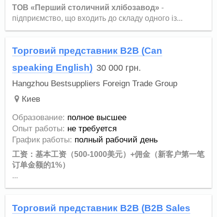
ТОВ «Перший столичний хлібозавод»
-
підприємство, що входить до складу одного із...
Торговий представник B2B (Can
speaking English)
30 000
грн.
Hangzhou Bestsuppliers Foreign Trade Group
Киев
Образование:
полное высшее
Опыт работы:
не требуется
График работы:
полный рабочий день
工资：基本工资（500-1000美元）+佣金（新客户第一笔
订单金额的1%）
...
Торговий представник B2B (B2B Sales