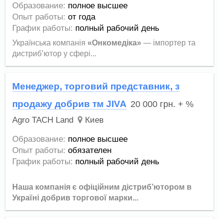
Образование:
полное высшее
Опыт работы:
от года
График работы:
полный рабочий день
Українська компанія
«Онкомедіка»
— імпортер та
дистриб’ютор у сфері...
Менеджер, торговий представник, з
продажу добрив тм JIVA
20 000
грн.
+ %
Agro TACH Land
Киев
Образование:
полное высшее
Опыт работы:
обязателен
График работы:
полный рабочий день
Наша компанія є офіційним дістриб’ютором в
Україні добрив торгової марки...