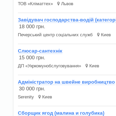
ТОВ «Кліматтех»
Львов
Завідувач господарства-водій (категор
18 000
грн.
Печерський центр соціальних служб
Киев
Слюсар-сантехнік
15 000
грн.
ДП «Укркомунобслуговування»
Киев
Адміністратор на швейне виробництво
30 000
грн.
Serenity
Киев
Сборщик ягод (малина и голубика)