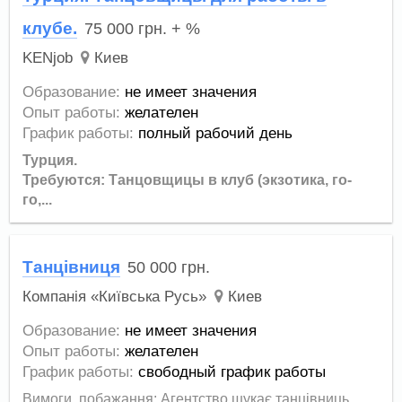
клубе.
75 000
грн.
+ %
KENjob
Киев
Образование:
не имеет значения
Опыт работы:
желателен
График работы:
полный рабочий день
Турция.
Требуются: Танцовщицы в клуб (экзотика, го-
го,...
Танцівниця
50 000
грн.
Компанія «Київська Русь»
Киев
Образование:
не имеет значения
Опыт работы:
желателен
График работы:
свободный график работы
Вимоги, побажання: Агентство шукає танцівниць