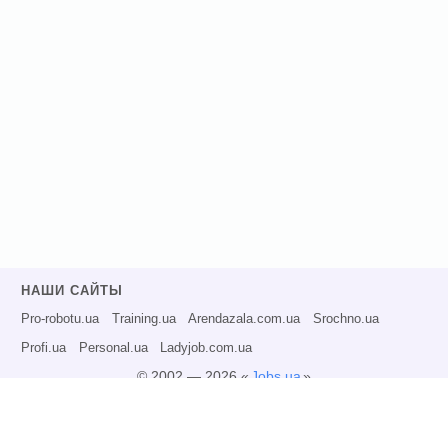
НАШИ САЙТЫ
Pro-robotu.ua
Training.ua
Arendazala.com.ua
Srochno.ua
Profi.ua
Personal.ua
Ladyjob.com.ua
© 2002 — 2026 «
Jobs.ua
»
Все права защищены.
Администрация может не разделять точку зрения авторов информационных