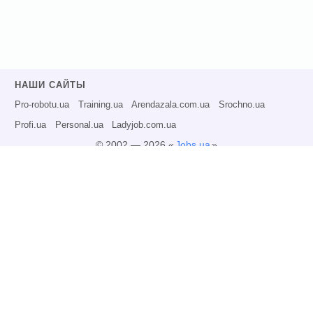
НАШИ САЙТЫ
Pro-robotu.ua
Training.ua
Arendazala.com.ua
Srochno.ua
Profi.ua
Personal.ua
Ladyjob.com.ua
© 2002 — 2026 «
Jobs.ua
»
Все права защищены.
Администрация может не разделять точку зрения авторов информационных
материалов и не несет ответственности за размещаемую пользователями
информацию.