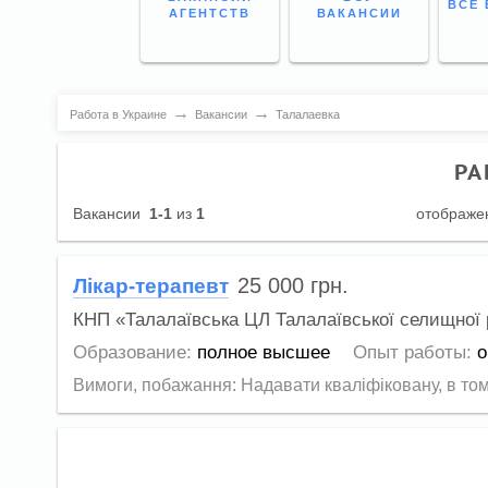
ВСЕ 
АГЕНТСТВ
ВАКАНСИИ
→
→
Работа в Украине
Вакансии
Талалаевка
РА
Вакансии
1-1
из
1
отображе
25 000
грн.
Лікар-терапевт
КНП «Талалаївська ЦЛ Талалаївської селищної
Образование:
полное высшее
Опыт работы:
о
Вимоги, побажання: Надавати кваліфіковану, в тому