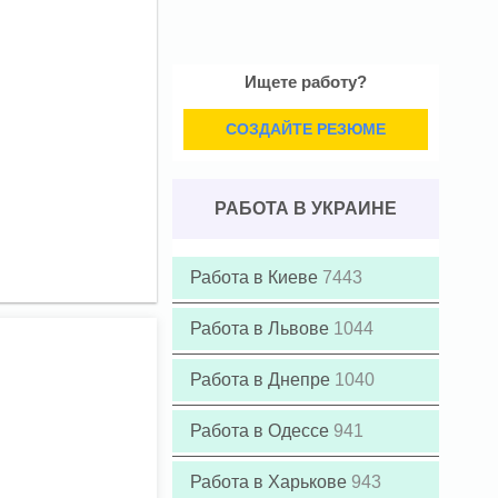
Ищете работу?
СОЗДАЙТЕ РЕЗЮМЕ
РАБОТА В УКРАИНЕ
Работа в Киеве
7443
Работа в Львове
1044
Работа в Днепре
1040
Работа в Одессе
941
Работа в Харькове
943