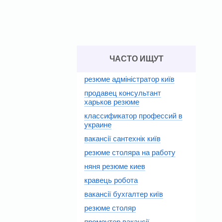
ЧАСТО ИЩУТ
резюме адміністратор київ
продавец консультант
харьков резюме
классификатор профессий в
украине
вакансії сантехнік київ
резюме столяра на работу
няня резюме киев
кравець робота
вакансії бухгалтер київ
резюме столяр
промоутер вакансії