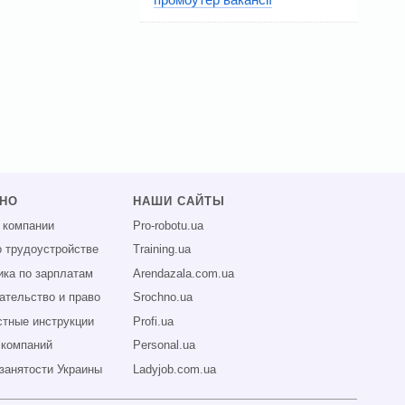
ЗНО
НАШИ САЙТЫ
 компании
Pro-robotu.ua
о трудоустройстве
Training.ua
ика по зарплатам
Arendazala.com.ua
ательство и право
Srochno.ua
тные инструкции
Profi.ua
 компаний
Personal.ua
занятости Украины
Ladyjob.com.ua