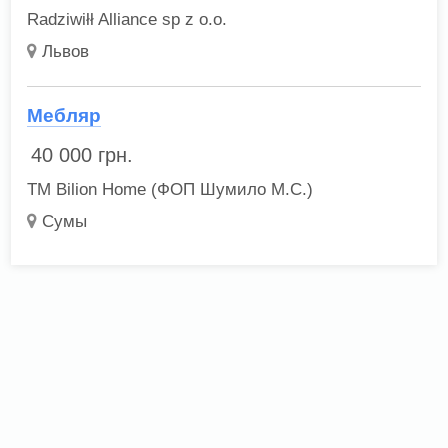
Radziwiłł Alliance sp z o.o.
Львов
Мебляр
40 000
грн.
ТМ Bilion Home (ФОП Шумило М.С.)
Сумы