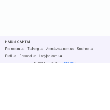
НАШИ САЙТЫ
Pro-robotu.ua
Training.ua
Arendazala.com.ua
Srochno.ua
Profi.ua
Personal.ua
Ladyjob.com.ua
© 2002 — 2026 «
Jobs.ua
»
Все права защищены.
Администрация может не разделять точку зрения авторов информационных
материалов и не несет ответственности за размещаемую пользователями
информацию.