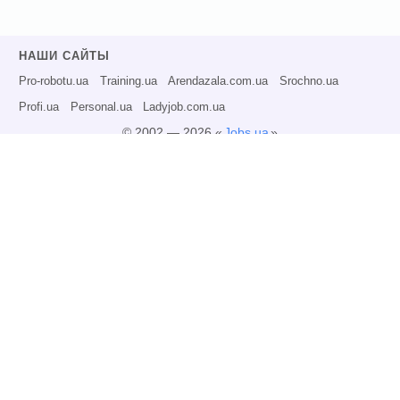
НАШИ САЙТЫ
Pro-robotu.ua
Training.ua
Arendazala.com.ua
Srochno.ua
Profi.ua
Personal.ua
Ladyjob.com.ua
© 2002 — 2026 «
Jobs.ua
»
Все права защищены.
Администрация может не разделять точку зрения авторов информационных
материалов и не несет ответственности за размещаемую пользователями
информацию.