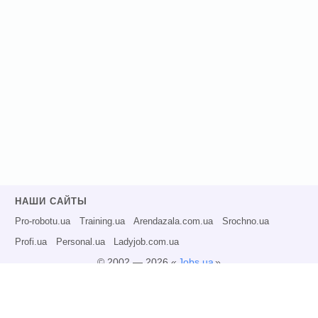
НАШИ САЙТЫ
Pro-robotu.ua
Training.ua
Arendazala.com.ua
Srochno.ua
Profi.ua
Personal.ua
Ladyjob.com.ua
© 2002 — 2026 «
Jobs.ua
»
Все права защищены.
Администрация может не разделять точку зрения авторов информационных
материалов и не несет ответственности за размещаемую пользователями