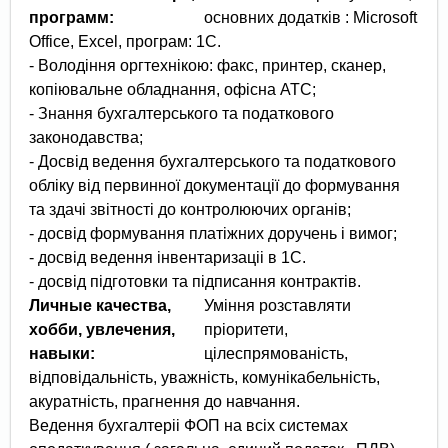
программ:
основних додатків : Microsoft
Office, Excel, програм: 1С.
- Володіння оргтехнікою: факс, принтер, сканер,
копіювальне обладнання, офісна АТС;
- Знання бухгалтерського та податкового
законодавства;
- Досвід ведення бухгалтерського та податкового
обліку від первинної документації до формування
та здачі звітності до контролюючих органів;
- досвід формування платіжних доручень і вимог;
- досвід ведення інвентаризаціі в 1С.
- досвід підготовки та підписання контрактів.
Личные качества,
Уміння розставляти
хобби, увлечения,
пріоритети,
навыки:
цілеспрямованість,
відповідальність, уважність, комунікабельність,
акуратність, прагнення до навчання.
Ведення бухгалтеріі ФОП на всіх системах