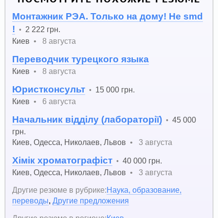
Монтажник РЭА. Только на дому! Не smd
!
2 222 грн.
•
Киев
•
8 августа
Переводчик турецкого языка
Киев
•
8 августа
Юристконсульт
15 000 грн.
•
Киев
•
6 августа
Начальник відділу (лабораторії)
45 000
•
грн.
Киев
,
Одесса
,
Николаев
,
Львов
•
3 августа
Хімік хроматографіст
40 000 грн.
•
Киев
,
Одесса
,
Николаев
,
Львов
•
3 августа
Другие резюме в рубрике:
Наука, образование,
переводы
,
Другие предложения