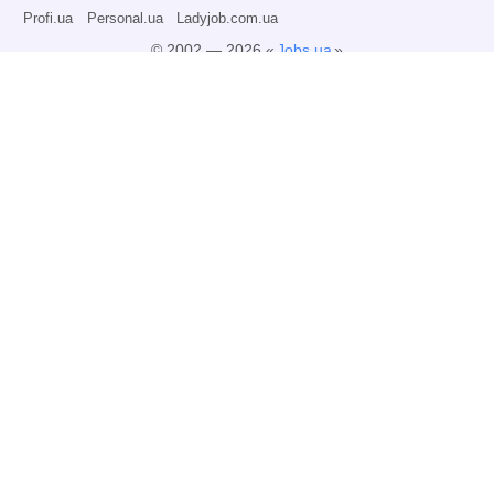
Profi.ua
Personal.ua
Ladyjob.com.ua
© 2002 — 2026 «
Jobs.ua
»
Все права защищены.
Администрация может не разделять точку зрения авторов информационных
материалов и не несет ответственности за размещаемую пользователями
информацию.