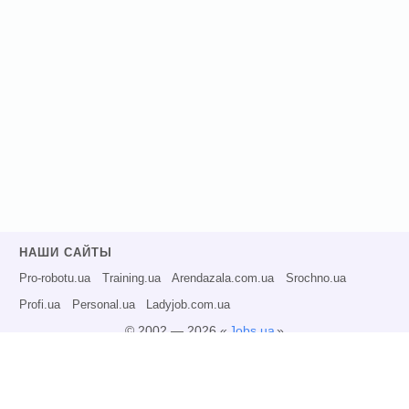
НАШИ САЙТЫ
Pro-robotu.ua
Training.ua
Arendazala.com.ua
Srochno.ua
Profi.ua
Personal.ua
Ladyjob.com.ua
© 2002 — 2026 «
Jobs.ua
»
Все права защищены.
Администрация может не разделять точку зрения авторов информационных
материалов и не несет ответственности за размещаемую пользователями