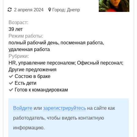
2 апреля 2024
Город:
Днепр
Возраст:
39 лет
Режим работы:
полный рабочий день,
посменная работа,
удаленная работа
Рубрики:
HR, управление персоналом
;
Офисный персонал
;
Другие предложения
Состою в браке
Есть дети
Готов к командировкам
Войдите
или
зарегистрируйтесь
на сайте как
работодатель, чтобы видеть контактную
информацию.