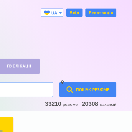
Вхід
Реєстрація
UA
RU
ПУБЛІКАЦІЇ
ПОШУК РЕЗЮМЕ
33210
20308
резюме
вакансій
ТИ