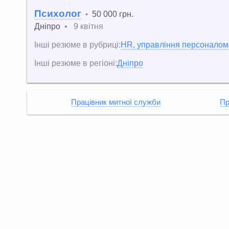
Психолог
50 000 грн.
•
Дніпро
•
9 квітня
Інші резюме в рубриці:
HR, управління персоналом
Інші резюме в регіоні:
Дніпро
Працівник митної служби
Пр