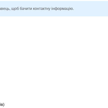
авець, щоб бачити контактну інформацію.
ів)