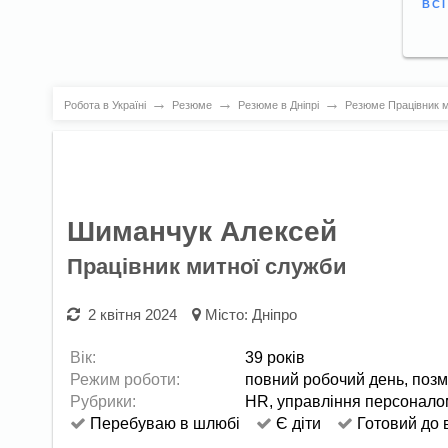
ВС
→
→
→
Робота в Україні
Резюме
Резюме в Дніпрі
Резюме Працівник м
Шиманчук Алексей
Працівник митної служби
2 квітня 2024
Місто:
Дніпро
Вік:
39 років
Режим роботи:
повний робочий день,
позм
Рубрики:
HR, управління персонало
Перебуваю в шлюбі
Є діти
Готовий до 