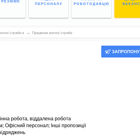
І РЕЗЮМЕ
ПЕРСОНАЛУ
РОБОТОДАВЦЮ
ВАКАН
→
итної служби в
Працівник митної служби
ЗАПРОПОНУ
інна робота,
віддалена робота
м
;
Офісний персонал
;
Інші пропозиції
відряджень