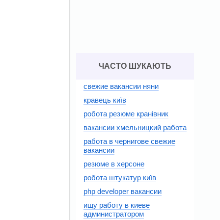
ЧАСТО ШУКАЮТЬ
свежие вакансии няни
кравець київ
робота резюме кранівник
вакансии хмельницкий работа
работа в чернигове свежие
вакансии
резюме в херсоне
робота штукатур київ
php developer вакансии
ищу работу в киеве
администратором