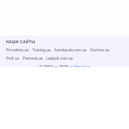
НАШИ САЙТЫ
Pro-robotu.ua
Training.ua
Arendazala.com.ua
Srochno.ua
Profi.ua
Personal.ua
Ladyjob.com.ua
© 2002 — 2026 «
Jobs.ua
»
Все права защищены.
Администрация может не разделять точку зрения авторов информационных
материалов и не несет ответственности за размещаемую пользователями
информацию.