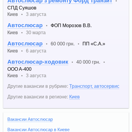
Автослюсар з ремонту Форд Транзит
•
СПД Суяшов
Киев
3 августа
•
Автослюсар
ФОП Морозов В.В.
•
Киев
30 марта
•
Автослюсар
60 000 грн.
ПП «С.А.»
•
•
Киев
6 августа
•
Автослюсар-ходовик
40 000 грн.
•
•
OOO A-400
Киев
3 августа
•
Другие вакансии в рубрике:
Транспорт, автосервис
Другие вакансии в регионе:
Киев
Вакансии Автослюсар
Вакансии Автослюсар в Киеве