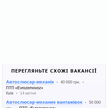
ПЕРЕГЛЯНЬТЕ СХОЖІ ВАКАНСІЇ
Автослюсар-механік
40 000 грн.
•
•
ПТП «Еvrozernovoz»
Київ
14 квітня
•
Автослюсар-механик вантажівок
50 000
•
грн.
ПТП «Еvrozernovoz»