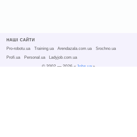
НАШІ САЙТИ
Pro-robotu.ua
Training.ua
Arendazala.com.ua
Srochno.ua
Profi.ua
Personal.ua
Ladyjob.com.ua
© 2002 — 2026 «
Jobs.ua
»
Всі права захищені.
Адміністрація може не розділяти точку зору авторів інформаційних матеріалів
та не несе відповідальності за розміщену користувачами інформацію.