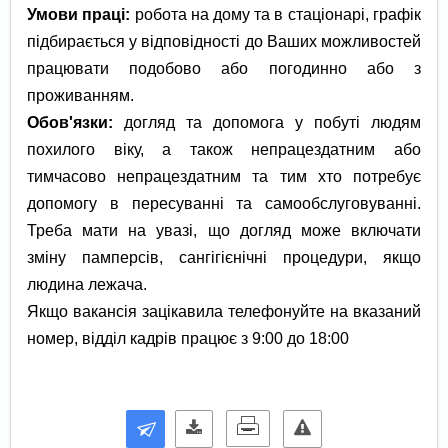
Умови праці:
робота на дому та в стаціонарі, графік
підбирається у відповідності до Ваших можливостей
працювати подобово або погодинно або з
проживанням.
Обов'язки:
догляд та допомога у побуті людям
похилого віку, а також непрацездатним або
тимчасово непрацездатним та тим хто потребує
допомогу в пересуванні та самообслуговуванні.
Треба мати на увазі, що догляд може включати
зміну памперсів, сангігієнічні процедури, якщо
людина лежача.
Якщо вакансія зацікавила телефонуйте на вказаний
номер, відділ кадрів працює з 9:00 до 18:00