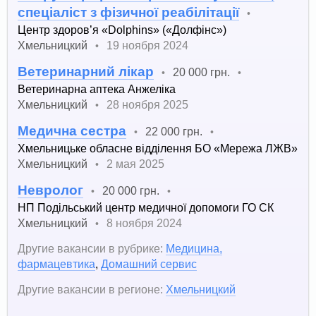
спеціаліст з фізичної реабілітації
•
Центр здоров’я «Dolphins» («Долфінс»)
Хмельницкий
19 ноября 2024
•
Ветеринарний лікар
20 000 грн.
•
•
Ветеринарна аптека Анжеліка
Хмельницкий
28 ноября 2025
•
Медична сестра
22 000 грн.
•
•
Хмельницьке обласне відділення БО «Мережа ЛЖВ»
Хмельницкий
2 мая 2025
•
Невролог
20 000 грн.
•
•
НП Подільський центр медичної допомоги ГО СК
Хмельницкий
8 ноября 2024
•
Другие вакансии в рубрике:
Медицина,
фармацевтика
,
Домашний сервис
Другие вакансии в регионе:
Хмельницкий