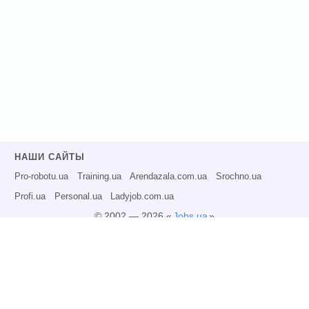
НАШИ САЙТЫ
Pro-robotu.ua
Training.ua
Arendazala.com.ua
Srochno.ua
Profi.ua
Personal.ua
Ladyjob.com.ua
© 2002 — 2026 «
Jobs.ua
»
Все права защищены.
Администрация может не разделять точку зрения авторов информационных
материалов и не несет ответственности за размещаемую пользователями
информацию.