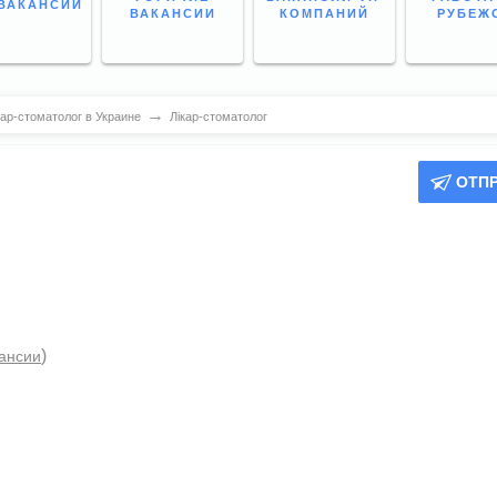
ВАКАНСИИ
ВАКАНСИИ
КОМПАНИЙ
РУБЕЖ
→
кар-стоматолог в Украине
Лікар-стоматолог
ОТП
)
кансии