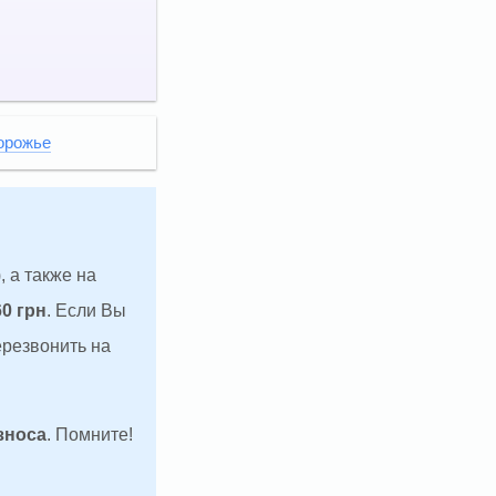
орожье
, а также на
60 грн
. Если Вы
ерезвонить на
зноса
. Помните!