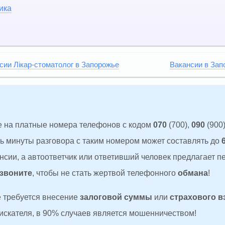
ика
сии Лікар-стоматолог в Запорожье
Вакансии в Зап
 на платные номера телефонов с кодом
070
(700),
090
(900)
ть минуты разговора с таким номером может составлять до
сии, а автоответчик или ответивший человек предлагает п
 звоните
, чтобы не стать жертвой телефонного
обмана
!
де требуется внесение
залоговой суммы
или
страхового в
оискателя, в 90% случаев является мошенничеством!