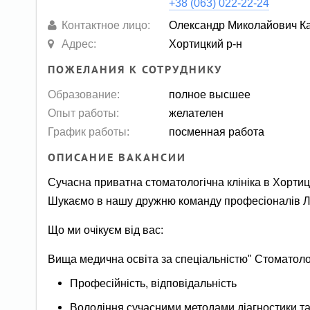
+38 (063) 022-22-24
Контактное лицо:
Олександр Миколайович Ка
Адрес:
Хортицкий р-н
ПОЖЕЛАНИЯ К СОТРУДНИКУ
Образование:
полное высшее
Опыт работы:
желателен
График работы:
посменная работа
ОПИСАНИЕ ВАКАНСИИ
Сучасна приватна стоматологічна клініка в Хортиц
Шукаємо в нашу дружню команду професіоналів
Що ми очікуєм від вас:
Вища медична освіта за спеціальністю" Cтоматоло
Професійність, відповідальність
Володіння сучасними методами діагностики та