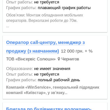
Опыт работы:
не требуется
График работы:
плавающий график работы
Обов'язки: Монтаж обладнання мобільних
операторів. Верхолазні роботи до 70м.
...
Оператор call-центру, менеджер з
продажу (з навчанням)
12 000
грн.
+ %
ТОВ «Вінсервіс Солюшн»
Чернигов
Образование:
не имеет значения
Опыт работы:
не требуется
График работы:
полный рабочий день
Компанія «WinService», генеральний підрядник
компанії «Київстар», у зв’язку...
Бригада по будівництву волоконно-