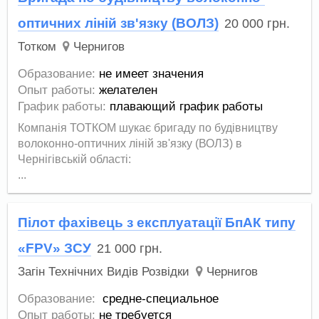
оптичних ліній зв'язку (ВОЛЗ)
20 000
грн.
Тотком
Чернигов
Образование:
не имеет значения
Опыт работы:
желателен
График работы:
плавающий график работы
Компанія ТОТКОМ шукає бригаду по будівництву
волоконно-оптичних ліній зв'язку (ВОЛЗ) в
Чернігівській області:
...
Пілот фахівець з експлуатації БпАК типу
«FPV» ЗСУ
21 000
грн.
Загін Технічних Видів Розвідки
Чернигов
Образование:
средне-специальное
Опыт работы:
не требуется