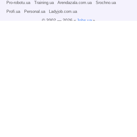
Pro-robotu.ua
Training.ua
Arendazala.com.ua
Srochno.ua
Profi.ua
Personal.ua
Ladyjob.com.ua
© 2002 — 2026 «
Jobs.ua
»
Все права защищены.
Администрация может не разделять точку зрения авторов информационных
материалов и не несет ответственности за размещаемую пользователями
информацию.