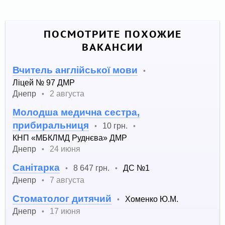
ПОСМОТРИТЕ ПОХОЖИЕ
ВАКАНСИИ
Вчитель англійської мови
•
Ліцей № 97 ДМР
Днепр
2 августа
•
Молодша медична сестра,
прибиральниця
10 грн.
•
•
КНП «МБКЛМД Руднєва» ДМР
Днепр
24 июня
•
Санітарка
8 647 грн.
ДС №1
•
•
Днепр
7 августа
•
Стоматолог дитячий
Хоменко Ю.М.
•
Днепр
17 июня
•