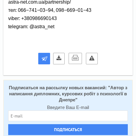
astra-net.com.ua/partnership/
тел: 066−741−03−94, 098−669−01−43
viber: +380986690143
telegram: @astra_net
Подписаться на расcылку новых вакансий: "
Автор з
написання дипломних, курсових робіт з психологїї в
Днепре
"
Введите Ваш E-mail
ПОДПИСАТЬСЯ