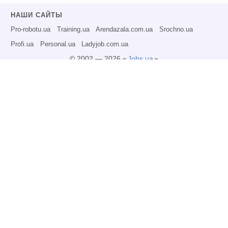
НАШИ САЙТЫ
Pro-robotu.ua
Training.ua
Arendazala.com.ua
Srochno.ua
Profi.ua
Personal.ua
Ladyjob.com.ua
© 2002 — 2026 «
Jobs.ua
»
Все права защищены.
Администрация может не разделять точку зрения авторов информационных
материалов и не несет ответственности за размещаемую пользователями
информацию.