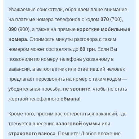
Уважаемые соискатели, обращаем ваше внимание
на платные номера телефонов с кодом
070
(700),
090
(900), а также на прямые
короткие мобильные
номера
. Стоимость минуты разговора с таким
номером может составлять до
60 грн
. Если Вы
позвонили по номеру телефона указанному в
вакансии, а автоответчик или ответивший человек
предлагает перезвонить на номер с таким кодом —
убедительная просьба,
не звоните
, чтобы не стать
жертвой телефонного
обмана
!
Кроме того, просим вас остерегаться вакансий, где
требуется внесение
залоговой суммы
или
страхового взноса
. Помните! Любое вложение