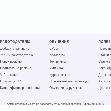
РАБОТОДАТЕЛЮ
ОБУЧЕНИЕ
ПОЛЕ
Добавить вакансию
ВУЗы
Новости
Услуги работодателю
Колледжи
Статьи 
Поиск резюме
Техникумы
Статист
Подписка на резюме
Училища
Законод
VIP резюме
Курсы языков
Должнос
В помощь HR
Повышение квалификации
Каталог
Классификатор профессий
Обучение за рубежом
Центры 
Администрация может не разделять точку зрения авторов информационных
материалов и не несет ответственности за размещаемую пользователями