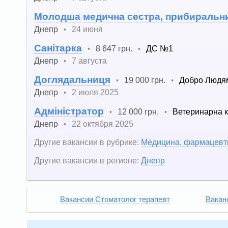
Молодша медична сестра, прибиральн
Днепр
24 июня
•
Санітарка
8 647 грн.
ДС №1
•
•
Днепр
7 августа
•
Доглядальниця
19 000 грн.
Добро Людя
•
•
Днепр
2 июля 2025
•
Адміністратор
12 000 грн.
Ветеринарна к
•
•
Днепр
22 октября 2025
•
Другие вакансии в рубрике:
Медицина, фармацевт
Другие вакансии в регионе:
Днепр
Вакансии Стоматолог терапевт
Вакан