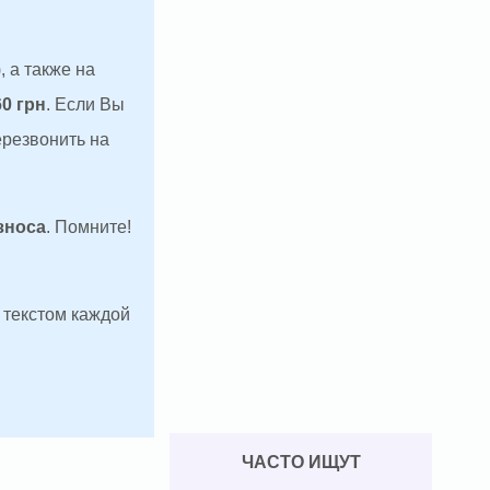
, а также на
60 грн
. Если Вы
ерезвонить на
зноса
. Помните!
д текстом каждой
ЧАСТО ИЩУТ