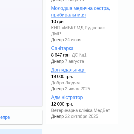
Молодша медична сестра,
прибиральниця
10 грн.
КНП «МБКЛМД Руднєва»
ДМР
Днепр
24 июня
Санітарка
8 647 грн.
ДС №1
Днепр
7 августа
Доглядальниця
19 000 грн.
Добро Людям
Днепр
2 июля 2025
Адміністратор
12 000 грн.
Ветеринарна клініка МедВет
Днепр
22 октября 2025
непре