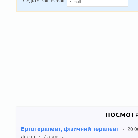
Введите Ваш E-mail
ПОСМОТР
Ерготерапевт, фізичний терапевт
20 0
•
Днепр
7 августа
•