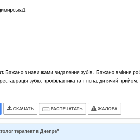
димирська1
вт. Бажано з навичками видалення зубів. Бажано вміння роб
еставрація зубів, профілактика та гігієна, дитячий прийом.
РАСПЕЧАТАТЬ
СКАЧАТЬ
ЖАЛОБА
толог терапевт в Днепре
"