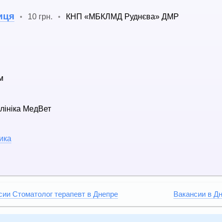
иця
10 грн.
КНП «МБКЛМД Руднєва» ДМР
•
•
м
лініка МедВет
ика
сии Стоматолог терапевт в Днепре
Вакансии в Д