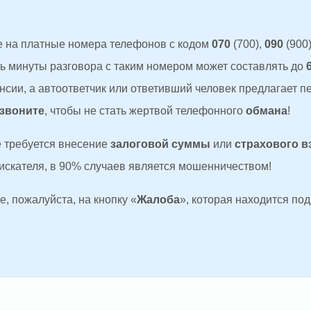
 на платные номера телефонов с кодом
070
(700),
090
(900)
ть минуты разговора с таким номером может составлять до
сии, а автоответчик или ответивший человек предлагает п
 звоните
, чтобы не стать жертвой телефонного
обмана
!
де требуется внесение
залоговой суммы
или
страхового в
оискателя, в 90% случаев является мошенничеством!
, пожалуйста, на кнопку «
Жалоба
», которая находится по