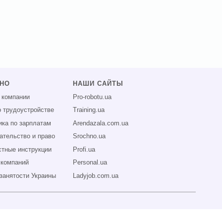
ЗНО
НАШИ САЙТЫ
 компании
Pro-robotu.ua
о трудоустройстве
Training.ua
ика по зарплатам
Arendazala.com.ua
ательство и право
Srochno.ua
тные инструкции
Profi.ua
 компаний
Personal.ua
занятости Украины
Ladyjob.com.ua