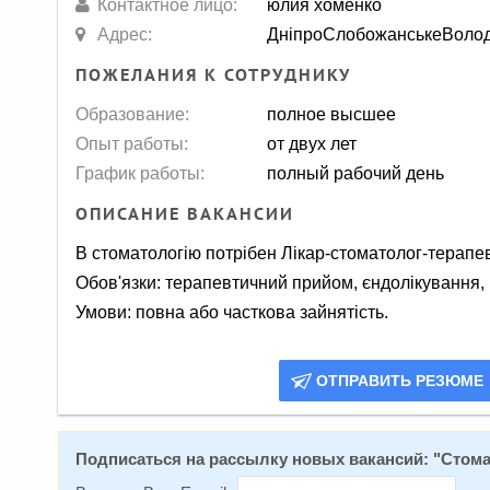
Контактное лицо:
юлия хоменко
Адрес:
ДніпроСлобожанськеВоло
ПОЖЕЛАНИЯ К СОТРУДНИКУ
Образование:
полное высшее
Опыт работы:
от двух лет
График работы:
полный рабочий день
ОПИСАНИЕ ВАКАНСИИ
В стоматологію потрібен Лікар-стоматолог-терапе
Обов'язки: терапевтичний прийом, єндолікування, р
Умови: повна або часткова зайнятість.
ОТПРАВИТЬ РЕЗЮМЕ
Подписаться на расcылку новых вакансий: "
Стома