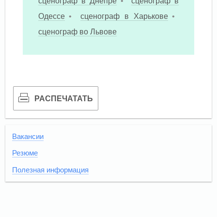
сценограф в Днепре
•
сценограф в
Одессе
•
сценограф в Харькове
•
сценограф во Львове
РАСПЕЧАТАТЬ
Вакансии
Резюме
Полезная информация