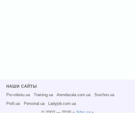
НАШИ САЙТЫ
Pro-robotu.ua
Training.ua
Arendazala.com.ua
Srochno.ua
Profi.ua
Personal.ua
Ladyjob.com.ua
© 2002 — 2026 «
Jobs.ua
»
Все права защищены.
Администрация может не разделять точку зрения авторов информационных